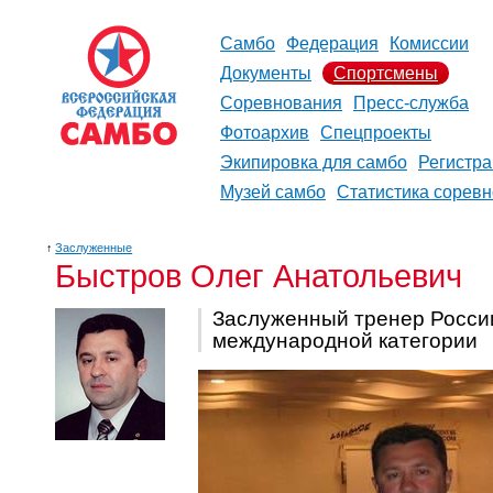
Самбо
Федерация
Комиссии
Документы
Спортсмены
Соревнования
Пресс-служба
Фотоархив
Спецпроекты
Экипировка для самбо
Регистр
Музей самбо
Статистика сорев
↑
Заслуженные
Быстров Олег Анатольевич
Заслуженный тренер России
международной категории