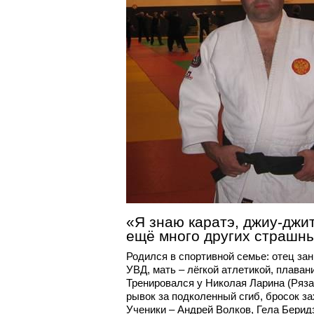
«Я знаю каратэ, джиу-джит
ещё много других страшн
Родился в спортивной семье: отец за
УВД, мать – лёгкой атлетикой, плава
Тренировался у Николая Ларина (Ряза
рывок за подколенный сгиб, бросок за
Ученики – Андрей Волков, Гела Берид