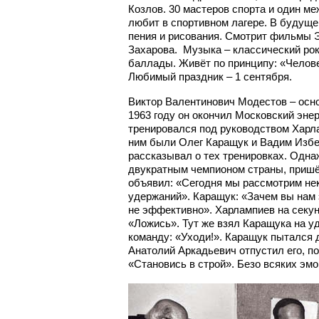
Козлов. 30 мастеров спорта и один м
любит в спортивном лагере. В будуще
пения и рисования. Смотрит фильмы 
Захарова. Музыка – классический рок
баллады. Живёт по принципу: «Челов
Любимый праздник – 1 сентября.
Виктор Валентинович Модестов – осно
1963 году он окончил Московский энер
тренировался под руководством Харла
ним были Олег Каращук и Вадим Избе
рассказывал о тех тренировках. Одн
двукратным чемпионом страны, пришё
объявил: «Сегодня мы рассмотрим не
удержаний». Каращук: «Зачем вы нам 
не эффективно». Харлампиев на секун
«Ложись». Тут же взял Каращука на у
команду: «Уходи!». Каращук пытался д
Анатолий Аркадьевич отпустил его, по
«Становись в строй». Безо всяких эмо