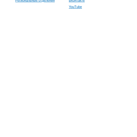
Региональные отделения
ВКонтакте
YouTube