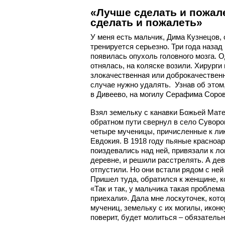
«Лучше сделать и пожале
сделать и пожалеть»
У меня есть мальчик, Дима Кузнецов,
тренируется серьезно. Три года назад н
появилась опухоль головного мозга. 
отнялась, на коляске возили. Хирурги
злокачественная или доброкачествен
случае нужно удалять. Узнав об этом,
в Дивеево, на могилу Серафима Соров
Взял земельку с канавки Божьей Матер
обратном пути свернул в село Суворов
четыре мученицы, причисленные к лик
Евдокия. В 1918 году пьяные красноа
поиздевались над ней, привязали к л
деревне, и решили расстрелять. А дев
отпустили. Но они встали рядом с ней
Пришел туда, обратился к женщине, к
«Так и так, у мальчика такая проблема
приехали». Дала мне лоскуточек, ко
мучениц, земельку с их могилы, иконк
поверит, будет молиться – обязатель