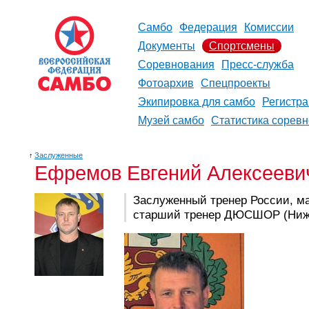
Самбо
Федерация
Комиссии
Документы
Спортсмены
Соревнования
Пресс-служба
Фотоархив
Спецпроекты
Экипировка для самбо
Регистр
Музей самбо
Статистика сорев
↑
Заслуженные
Ефремов Евгений Алексееви
Заслуженный тренер России, ма
старший тренер ДЮСШОР (Ниж