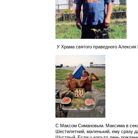
У Храма святого праведного Алексия
С Максом Симановым. Максима в секц
Шестилетний, маленький, ему сразу д
Шустрый. Если у кого-то день рождени