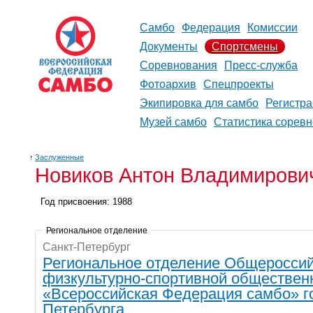
Самбо
Федерация
Комиссии
Документы
Спортсмены
Соревнования
Пресс-служба
Фотоархив
Спецпроекты
Экипировка для самбо
Регистр
Музей самбо
Статистика сорев
↑
Заслуженные
Новиков Антон Владимирови
Год присвоения: 1988
Региональное отделение
Санкт-Петербург
Региональное отделение Общеросси
физкультурно-спортивной обществен
«Всероссийская Федерация самбо» г
Петербурга