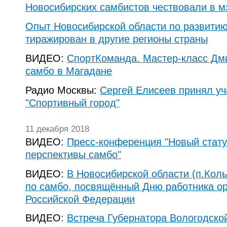
Новосибирских самбистов чествовали в м
Опыт Новосибирской области по развитию
тиражирован в другие регионы страны
ВИДЕО:
СпортКоманда. Мастер-класс Дм
самбо в Магадане
Радио Москвы:
Сергей Елисеев принял уч
"Спортивный город"
11 декабря 2018
ВИДЕО:
Пресс-конференция "Новый стату
перспективы самбо"
ВИДЕО:
В Новосибирской области (п.Кол
по самбо, посвящённый Дню работника ор
Российской Федерации
ВИДЕО:
Встреча Губернатора Вологодско