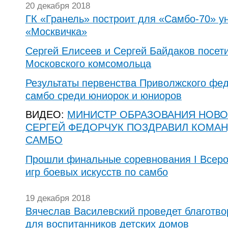
20 декабря 2018
ГК «Гранель» построит для «Самбо-70» у
«Москвичка»
Сергей Елисеев и Сергей Байдаков посет
Московского комсомольца
Результаты первенства Приволжского фед
самбо среди юниорок и юниоров
ВИДЕО:
МИНИСТР ОБРАЗОВАНИЯ НОВ
СЕРГЕЙ ФЕДОРЧУК ПОЗДРАВИЛ КОМА
САМБО
Прошли финальные соревнования I Всеро
игр боевых искусств по самбо
19 декабря 2018
Вя­че­слав Ва­силев­ский про­ве­дет бла­го­тв
для вос­пи­тан­ни­ков дет­ских до­мов